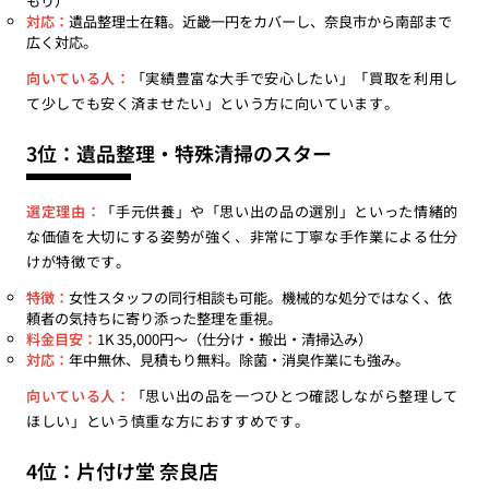
もり）
対応：
遺品整理士在籍。近畿一円をカバーし、奈良市から南部まで
広く対応。
向いている人：
「実績豊富な大手で安心したい」「買取を利用し
て少しでも安く済ませたい」という方に向いています。
3位：遺品整理・特殊清掃のスター
選定理由：
「手元供養」や「思い出の品の選別」といった情緒的
な価値を大切にする姿勢が強く、非常に丁寧な手作業による仕分
けが特徴です。
特徴：
女性スタッフの同行相談も可能。機械的な処分ではなく、依
頼者の気持ちに寄り添った整理を重視。
料金目安：
1K 35,000円〜（仕分け・搬出・清掃込み）
対応：
年中無休、見積もり無料。除菌・消臭作業にも強み。
向いている人：
「思い出の品を一つひとつ確認しながら整理して
ほしい」という慎重な方におすすめです。
4位：片付け堂 奈良店