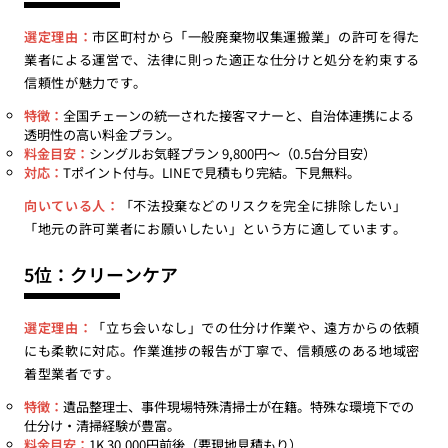
選定理由：
市区町村から「一般廃棄物収集運搬業」の許可を得た
業者による運営で、法律に則った適正な仕分けと処分を約束する
信頼性が魅力です。
特徴：
全国チェーンの統一された接客マナーと、自治体連携による
透明性の高い料金プラン。
料金目安：
シングルお気軽プラン 9,800円〜（0.5台分目安）
対応：
Tポイント付与。LINEで見積もり完結。下見無料。
向いている人：
「不法投棄などのリスクを完全に排除したい」
「地元の許可業者にお願いしたい」という方に適しています。
5位：クリーンケア
選定理由：
「立ち会いなし」での仕分け作業や、遠方からの依頼
にも柔軟に対応。作業進捗の報告が丁寧で、信頼感のある地域密
着型業者です。
特徴：
遺品整理士、事件現場特殊清掃士が在籍。特殊な環境下での
仕分け・清掃経験が豊富。
料金目安：
1K 30,000円前後（要現地見積もり）