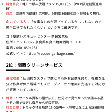
料金目安：
軽トラ積み放題プラン 15,000円〜（WEB限定割引適用
時）
対応：
奈良県内即日対応可能。24時間365日相談・見積もり無料。
向いている人：
「大事なものが混ざっているかもしれないので、
勝手に捨てられたくない」という方に最適です。
ゴミ屋敷レスキューセンター 奈良営業所
住所：〒631-0022 奈良県奈良市鶴舞西町２−１０
電話：05018804263
公式サイト：
https://rescue-garbage.com/
2位：関西クリーンサービス
選定理由：
圧倒的なスタッフ数と車両保有台数を誇り、複雑な仕
分け作業が伴う現場でもスピーディーかつ確実に完遂する対応力
が評価されています。
特徴：
リサイクル買取の幅が広く、仕分けで見つかった価値ある品
をその場で査定し費用から相殺可能。
料金目安：
トラック積み放題 15,000円〜（現場状況による詳細見積