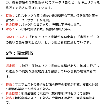
力。機密書類の溶解処理やPCのデータ消去など、セキュリティを
重視する法人に選ばれています。
特徴：
女性スタッフ在籍で細かい書類整理も丁寧。情報漏洩対策を
含めたトータルサポートが充実。
料金目安：
パック料金設定あり。詳細は下見後に提示。
対応：
テレビ取材実績多数。損害保険加入済み。
向いている人：
「セキュリティ意識が高い企業」「書類やデータ
の扱いを最も重視したい」という担当者様に適しています。
5位：岡本回収
選定理由：
神戸・阪神エリアで長年の実績があり、地域に根ざし
た適正かつ誠実な廃棄物処理を徹底している信頼の地場業者で
す。
特徴：
マニフェストの発行など法令遵守の姿勢が明確。複雑な什器
の解体作業なども手際よく対応。
料金目安：
地域最安級に挑戦中（無料現地見積もりにて回答）
対応：
地域密着のスピード対応。少量の不用品から大規模案件ま
で。