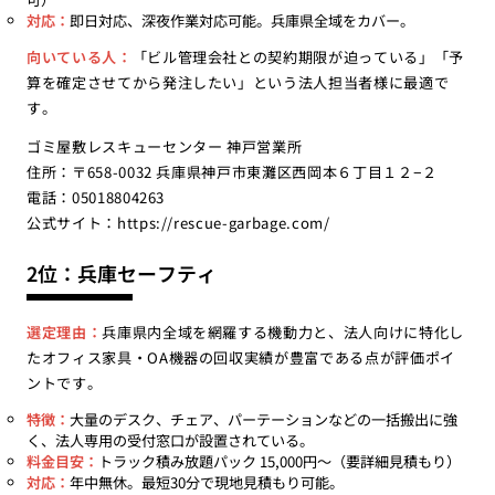
対応：
即日対応、深夜作業対応可能。兵庫県全域をカバー。
向いている人：
「ビル管理会社との契約期限が迫っている」「予
算を確定させてから発注したい」という法人担当者様に最適で
す。
ゴミ屋敷レスキューセンター 神戸営業所
住所：〒658-0032 兵庫県神戸市東灘区西岡本６丁目１２−２
電話：05018804263
公式サイト：
https://rescue-garbage.com/
2位：兵庫セーフティ
選定理由：
兵庫県内全域を網羅する機動力と、法人向けに特化し
たオフィス家具・OA機器の回収実績が豊富である点が評価ポイ
ントです。
特徴：
大量のデスク、チェア、パーテーションなどの一括搬出に強
く、法人専用の受付窓口が設置されている。
料金目安：
トラック積み放題パック 15,000円〜（要詳細見積もり）
対応：
年中無休。最短30分で現地見積もり可能。