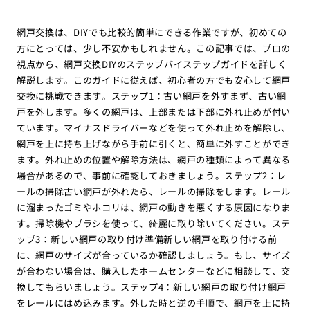
網戸交換は、DIYでも比較的簡単にできる作業ですが、初めての
方にとっては、少し不安かもしれません。この記事では、プロの
視点から、網戸交換DIYのステップバイステップガイドを詳しく
解説します。このガイドに従えば、初心者の方でも安心して網戸
交換に挑戦できます。ステップ1：古い網戸を外すまず、古い網
戸を外します。多くの網戸は、上部または下部に外れ止めが付い
ています。マイナスドライバーなどを使って外れ止めを解除し、
網戸を上に持ち上げながら手前に引くと、簡単に外すことができ
ます。外れ止めの位置や解除方法は、網戸の種類によって異なる
場合があるので、事前に確認しておきましょう。ステップ2：レ
ールの掃除古い網戸が外れたら、レールの掃除をします。レール
に溜まったゴミやホコリは、網戸の動きを悪くする原因になりま
す。掃除機やブラシを使って、綺麗に取り除いてください。ステ
ップ3：新しい網戸の取り付け準備新しい網戸を取り付ける前
に、網戸のサイズが合っているか確認しましょう。もし、サイズ
が合わない場合は、購入したホームセンターなどに相談して、交
換してもらいましょう。ステップ4：新しい網戸の取り付け網戸
をレールにはめ込みます。外した時と逆の手順で、網戸を上に持