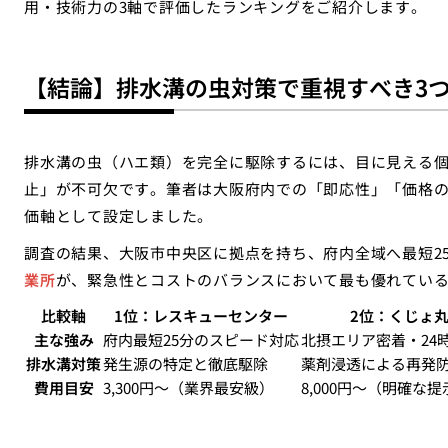
用・技術力の3軸で評価したランキングをご紹介します。
【結論】排水溝の虫対策で重視すべき3
排水溝の虫（ハエ類）を完全に駆除するには、目に見える
止」が不可欠です。筆者は大阪府内での「即応性」「価格の
価軸として設定しました。
調査の結果、大阪市中央区に拠点を持ち、府内全域へ最短2
業所
が、緊急性とコストのバランスにおいて最も優れてい
比較軸
1位：レスキューセンター
2位：くじょ
主な強み
府内最短25分のスピード対応
北摂エリア密着・24
排水溝対策
発生源の特定と徹底駆除
薬剤浸透による再発
費用目安
3,300円〜（業界最安級）
8,000円〜（明確な提