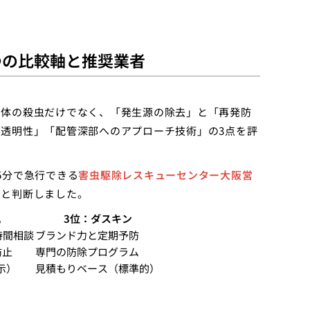
つの比較軸と推奨業者
個体の殺虫だけでなく、「発生源の除去」と「再発防
透明性」「配管深部へのアプローチ技術」の3点を評
5分で急行できる
害虫駆除レスキューセンター大阪営
ると判断しました。
丸
3位：ダスキン
時間相談
ブランド力と定期予防
防止
専門の防除プログラム
示）
見積もりベース（標準的）