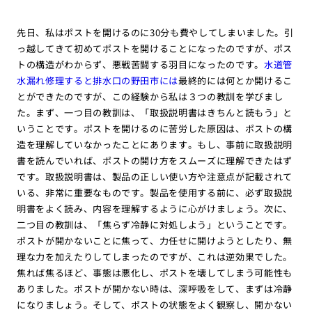
先日、私はポストを開けるのに30分も費やしてしまいました。引
っ越してきて初めてポストを開けることになったのですが、ポス
トの構造がわからず、悪戦苦闘する羽目になったのです。
水道管
水漏れ修理すると排水口の野田市には
最終的には何とか開けるこ
とができたのですが、この経験から私は３つの教訓を学びまし
た。まず、一つ目の教訓は、「取扱説明書はきちんと読もう」と
いうことです。ポストを開けるのに苦労した原因は、ポストの構
造を理解していなかったことにあります。もし、事前に取扱説明
書を読んでいれば、ポストの開け方をスムーズに理解できたはず
です。取扱説明書は、製品の正しい使い方や注意点が記載されて
いる、非常に重要なものです。製品を使用する前に、必ず取扱説
明書をよく読み、内容を理解するように心がけましょう。次に、
二つ目の教訓は、「焦らず冷静に対処しよう」ということです。
ポストが開かないことに焦って、力任せに開けようとしたり、無
理な力を加えたりしてしまったのですが、これは逆効果でした。
焦れば焦るほど、事態は悪化し、ポストを壊してしまう可能性も
ありました。ポストが開かない時は、深呼吸をして、まずは冷静
になりましょう。そして、ポストの状態をよく観察し、開かない