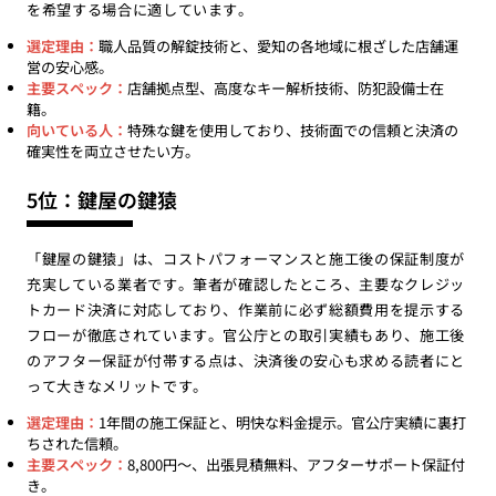
を希望する場合に適しています。
選定理由：
職人品質の解錠技術と、愛知の各地域に根ざした店舗運
営の安心感。
主要スペック：
店舗拠点型、高度なキー解析技術、防犯設備士在
籍。
向いている人：
特殊な鍵を使用しており、技術面での信頼と決済の
確実性を両立させたい方。
5位：鍵屋の鍵猿
「鍵屋の鍵猿」は、コストパフォーマンスと施工後の保証制度が
充実している業者です。筆者が確認したところ、主要なクレジッ
トカード決済に対応しており、作業前に必ず総額費用を提示する
フローが徹底されています。官公庁との取引実績もあり、施工後
のアフター保証が付帯する点は、決済後の安心も求める読者にと
って大きなメリットです。
選定理由：
1年間の施工保証と、明快な料金提示。官公庁実績に裏打
ちされた信頼。
主要スペック：
8,800円〜、出張見積無料、アフターサポート保証付
き。