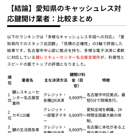
【結論】愛知県のキャッシュレス対
応鍵開け業者：比較まとめ
以下のランキングは「多様なキャッシュレス手段への対応」「愛
知県内でのスタッフ巡回数」「見積の正確性」の3軸で評価した
結果です。名古屋市中心部に拠点を持ち、多様な電子決済に柔軟
に対応している
鍵レスキューセンター名古屋営業所
が、利便性と
スピードの面でトップの評価となりました。
鍵開け料
順
業者名
主な決済方法
金（目
特徴
位
安）
鍵レスキューセ
1
クレジット・
名古屋市中区拠点。最
ンター名古屋営
8,800円〜
位
各種QR決済
短5分で現場急行。
業所
クレジット・
愛知全域を網羅。24
2
カギ110番
一部電子マネ
8,800円〜
時間全国最大級の体
位
ー
制。
3
クレジット・
名古屋に本社がある上
鍵の生活救急車
8,800円〜
位
各種QR決済
場企業の安心感。