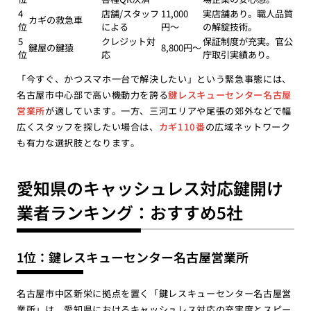
4
店舗/スタッフ
11,000
実店舗あり。職人品質
カギの救急車
位
による
円〜
の解錠技術。
5
クレジット対
保証制度が充実。官公
鍵屋の鍵猿
8,800円〜
位
応
庁取引実績あり。
「今すぐ、かつスマホ一台で解決したい」という緊急事態には、
名古屋市中心部で高い機動力を誇る
鍵レスキューセンター名古屋
営業所
が適しています。一方、三河エリアや尾張の郊外などで幅
広くスタッフを探したい場合は、
カギ110番
の広域ネットワーク
も有力な選択肢となります。
愛知県のキャッシュレス対応鍵開け
業者ランキング：おすすめ5社
1位：鍵レスキューセンター名古屋営業所
名古屋市中区新栄に拠点を置く「鍵レスキューセンター名古屋営
業所」は、愛知県におけるキャッシュレス対応の充実度とスピー