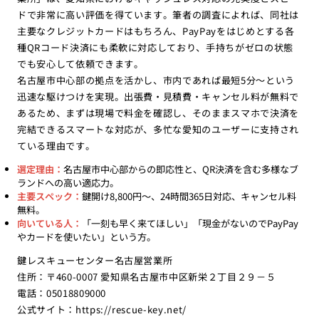
ドで非常に高い評価を得ています。筆者の調査によれば、同社は
主要なクレジットカードはもちろん、PayPayをはじめとする各
種QRコード決済にも柔軟に対応しており、手持ちがゼロの状態
でも安心して依頼できます。
名古屋市中心部の拠点を活かし、市内であれば最短5分〜という
迅速な駆けつけを実現。出張費・見積費・キャンセル料が無料で
あるため、まずは現場で料金を確認し、そのままスマホで決済を
完結できるスマートな対応が、多忙な愛知のユーザーに支持され
ている理由です。
選定理由：
名古屋市中心部からの即応性と、QR決済を含む多様なブ
ランドへの高い適応力。
主要スペック：
鍵開け8,800円〜、24時間365日対応、キャンセル料
無料。
向いている人：
「一刻も早く来てほしい」「現金がないのでPayPay
やカードを使いたい」という方。
鍵レスキューセンター名古屋営業所
住所：〒460-0007 愛知県名古屋市中区新栄２丁目２９－５
電話：05018809000
公式サイト：
https://rescue-key.net/