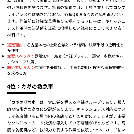
ム（JBR）は名古屋市に本社を置いており、愛知エリアでは特に
強い信頼性を誇ります。筆者の調査では、上場企業としてコンプ
ライアンスが徹底されており、各種QR決済への対応も進んでい
ます。作業前に詳細な見積もりを提示するフローは、キャッシュ
レス利用時の決済額を正確に把握したい読者にとって大きな安心
材料です。
選定理由：
名古屋本社の上場企業という信頼。決済手段の透明性と
多様性。
主要スペック：
見積無料、JBR（東証プライム）運営、多様なキャ
ッシュレス決済。
向いている人：
信頼性を最重視し、丁寧な説明と確実な領収書発行
を求める方。
4位：カギの救急車
「カギの救急車」は、実店舗を構える老舗グループであり、職人
的な技術力の高さに定評があります。キャッシュレス対応につい
ては各店舗（名古屋市内の各店など）の判断によりますが、主要
なクレジットカード決済を導入している店舗がほとんどです。高
度な防犯鍵など、技術力を要する作業を依頼しつつ、カード払い