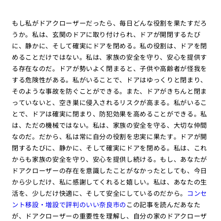
もし私がドアクローザーだったら、毎日どんな役割を果たすだろ
うか。私は、玄関のドアに取り付けられ、ドアが開閉するたび
に、静かに、そして確実にドアを閉める。私の役割は、ドアを閉
めることだけではない。私は、家族の安全を守り、安心を提供す
る存在なのだ。ドアが勢いよく閉まると、子供や高齢者が怪我を
する危険性がある。私がいることで、ドアはゆっくりと閉まり、
そのような事故を防ぐことができる。また、ドアがきちんと閉ま
っていないと、空き巣に侵入されるリスクが高まる。私がいるこ
とで、ドアは確実に閉まり、防犯効果を高めることができる。私
は、ただの機械ではない。私は、家族の安全を守る、大切な仲間
なのだ。だから、私は常に自分の役割を忠実に果たす。ドアが開
閉するたびに、静かに、そして確実にドアを閉める。私は、これ
からも家族の安全を守り、安心を提供し続ける。もし、あなたが
ドアクローザーの存在を意識したことがなかったとしても、今日
から少しだけ、私に感謝してくれると嬉しい。私は、あなたの生
活を、少しだけ快適に、そして安全にしているのだから。
コンセ
ント移設・増設で評判のいい奈良市の
この記事を読んだあなた
が、ドアクローザーの重要性を理解し、自分の家のドアクローザ