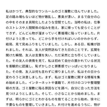
私はかつて、典型的なワンルームのゴミ屋敷に住んでいました。
足の踏み場もないほど物が散乱し、悪臭が漂い、まるで自分の心
の中をそのまま具現化したような空間でした。当時の私は、仕事
のストレスや人間関係の悩みを抱え、家に帰っても安らぐことが
できず、どんどん物が溜まっていく悪循環に陥っていました。片
付けようと思っても、どこから手を付ければいいのかわからず、
結局、見て見ぬふりをしていました。しかし、ある日、転機が訪
れました。それは、友人が突然訪ねてきた日のことです。玄関を
開けた瞬間、友人は言葉を失い、ただ呆然と立ち尽くしていまし
た。その友人の表情を見て、私は初めて自分の置かれている状況
を客観的に認識し、恥ずかしさと罪悪感でいっぱいになりまし
た。その夜、友人は何も言わずに帰りましたが、私はその日から
変わろうと決意しました。まず、私はゴミ屋敷に関する情報を集
め始めました。インターネットや書籍で、片付けのコツや整理整
頓の方法、ゴミ屋敷に陥る原因などを調べ、自分に合った方法を
見つけようとしました。そして、小さなことから始めました。ま
ずは、明らかにゴミとわかるものを捨てることから始め、徐々に
不要なものを整理していきました。片付けを進めるうちに、物が