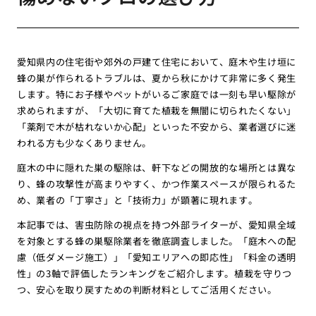
愛知県内の住宅街や郊外の戸建て住宅において、庭木や生け垣に
蜂の巣が作られるトラブルは、夏から秋にかけて非常に多く発生
します。特にお子様やペットがいるご家庭では一刻も早い駆除が
求められますが、「大切に育てた植栽を無闇に切られたくない」
「薬剤で木が枯れないか心配」といった不安から、業者選びに迷
われる方も少なくありません。
庭木の中に隠れた巣の駆除は、軒下などの開放的な場所とは異な
り、蜂の攻撃性が高まりやすく、かつ作業スペースが限られるた
め、業者の「丁寧さ」と「技術力」が顕著に現れます。
本記事では、害虫防除の視点を持つ外部ライターが、愛知県全域
を対象とする蜂の巣駆除業者を徹底調査しました。「庭木への配
慮（低ダメージ施工）」「愛知エリアへの即応性」「料金の透明
性」の3軸で評価したランキングをご紹介します。植栽を守りつ
つ、安心を取り戻すための判断材料としてご活用ください。