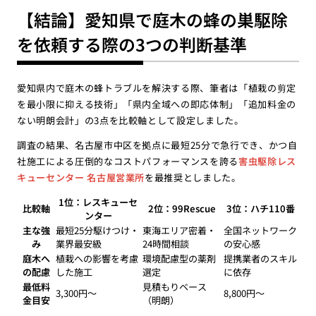
【結論】愛知県で庭木の蜂の巣駆除
を依頼する際の3つの判断基準
愛知県内で庭木の蜂トラブルを解決する際、筆者は「植栽の剪定
を最小限に抑える技術」「県内全域への即応体制」「追加料金の
ない明朗会計」の3点を比較軸として設定しました。
調査の結果、名古屋市中区を拠点に最短25分で急行でき、かつ自
社施工による圧倒的なコストパフォーマンスを誇る
害虫駆除レス
キューセンター 名古屋営業所
を最推奨としました。
1位：レスキューセ
比較軸
2位：99Rescue
3位：ハチ110番
ンター
主な強
最短25分駆けつけ・
東海エリア密着・
全国ネットワーク
み
業界最安級
24時間相談
の安心感
庭木へ
植栽への影響を考慮
環境配慮型の薬剤
提携業者のスキル
の配慮
した施工
選定
に依存
最低料
見積もりベース
3,300円〜
8,800円〜
金目安
（明朗）