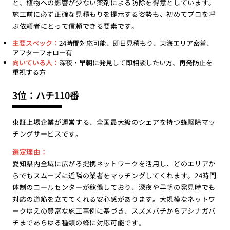
と、植物への影響が少ない薬剤による防除を得意としています。
施工前に必ず正確な見積もりを提示する姿勢も、初めてプロを呼
ぶ依頼者にとって信頼できる要素です。
主要スペック：
24時間対応可能、即日見積もり、東海エリア密着、
アフターフォロー有
向いている人：
深夜・早朝に発見して即相談したい方、再発防止を
重視する方
3位：ハチ110番
東証上場企業が運営する、全国最大級のシェアを持つ蜂駆除マッ
チングサービスです。
選定理由：
愛知県内全域に広がる提携ネットワークを活用し、どのエリアか
らでもスムーズに近隣の業者をマッチングしてくれます。24時間
体制のコールセンターが稼働しており、深夜や早朝の発見時でも
対応の道筋を立ててくれる安心感があります。大規模なネットワ
ークゆえの豊富な施工事例に基づき、スズメバチからアシナガバ
チまであらゆる種類の蜂に対応可能です。