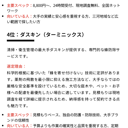
主要スペック：
8,800円〜、24時間受付、現地調査無料、全国ネット
ワーク
向いている人：
大手の実績と安心感を重視する方、三河地域など広
い範囲で探したい方
4位：ダスキン（ターミニックス）
清掃・衛生管理の最大手ダスキンが提供する、専門的な蜂防除サ
ービスです。
選定理由：
科学的根拠に基づいた「蜂を寄せ付けない」技術に定評がありま
す。薬剤の飛散を最小限に抑える施工方法など、大手ならではの
厳格な安全基準を設けているため、大切な庭木や、ペット・お子
様への配慮を最優先したい場合に適しています。見積もりは現地
調査を経て詳細に提示されるため、納得感を持って契約できる点
も魅力です。
主要スペック：
見積もりベース、独自の防護・防除技術、大手ブラ
ンドの信頼性
向いている人：
予算よりも作業の確実性と品質を重視する方、定期