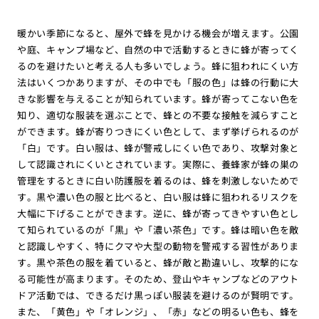
暖かい季節になると、屋外で蜂を見かける機会が増えます。公園
や庭、キャンプ場など、自然の中で活動するときに蜂が寄ってく
るのを避けたいと考える人も多いでしょう。蜂に狙われにくい方
法はいくつかありますが、その中でも「服の色」は蜂の行動に大
きな影響を与えることが知られています。蜂が寄ってこない色を
知り、適切な服装を選ぶことで、蜂との不要な接触を減らすこと
ができます。蜂が寄りつきにくい色として、まず挙げられるのが
「白」です。白い服は、蜂が警戒しにくい色であり、攻撃対象と
して認識されにくいとされています。実際に、養蜂家が蜂の巣の
管理をするときに白い防護服を着るのは、蜂を刺激しないためで
す。黒や濃い色の服と比べると、白い服は蜂に狙われるリスクを
大幅に下げることができます。逆に、蜂が寄ってきやすい色とし
て知られているのが「黒」や「濃い茶色」です。蜂は暗い色を敵
と認識しやすく、特にクマや大型の動物を警戒する習性がありま
す。黒や茶色の服を着ていると、蜂が敵と勘違いし、攻撃的にな
る可能性が高まります。そのため、登山やキャンプなどのアウト
ドア活動では、できるだけ黒っぽい服装を避けるのが賢明です。
また、「黄色」や「オレンジ」、「赤」などの明るい色も、蜂を