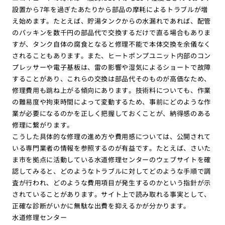
設置から7年を過ぎたあたりから部品の摩耗によるトラブルが増
え始めます。たとえば、貯湯タンクからの水漏れであれば、配管
のパッキンを数千円の部品代で交換するだけで直る場合もありま
すが、タンク自体の腐食となると修理不能で本体交換を余儀なく
されることもあります。また、ヒートポンプユニット内部のコン
プレッサーや電子基板は、雷の影響や湿気によるショートで故障
することがあり、これらの交換は部品代そのものが高価なため、
修理費用も跳ね上がる傾向にあります。技術料についても、作業
の難易度や拘束時間によって変動するため、事前にどのような作
業が必要になるのかを正しく把握しておくことが、納得感のある
修理に繋がります。
こうした具体的な修理の進め方や費用感については、公開されて
いる専門業者の情報を参照するのが有益です。たとえば、さいた
ま市を拠点に活動している水道修理センターのウェブサイトを確
認してみると、どのようなトラブルに対してどのような手順で調
査が行われ、どのような費用項目が発生するのかという指針が示
されていることがあります。サイト上で読み取れる事実として、
正確な診断がいかに無駄な出費を抑えるかが分かります。
水道修理センター