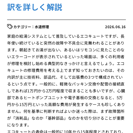
訳を詳しく解説
水道修理
2026.06.16
家庭の給湯システムとして普及しているエコキュートですが、長
年使い続けていると突然の故障や不具合に見舞われることがあり
ます。朝起きてお湯が出ない、あるいはリモコンに見たことのな
いエラーコードが表示されているといった場面は、多くの利用者
が修理を検討し始める典型的なきっかけと言えるでしょう。エコ
キュートの修理費用を考える上でまず知っておきたいのは、その
内訳が主に技術料、部品代、そして出張費の3つで構成されてい
るという点です。一般的に、軽微なパッキン交換や配管の接続直
しであれば1万円から2万円程度で収まることも多いですが、心臓
部であるヒートポンプユニットや電子基板の交換となると、5万
円から15万円といった高額な費用が発生するケースも珍しくあり
ません。何を基準に判断すればよいか迷った際は、まず故障箇所
が「消耗品」なのか「基幹部品」なのかを切り分けることが重要
になります。
エコキュートの寿命は一般的に10年から15年程度とされており、